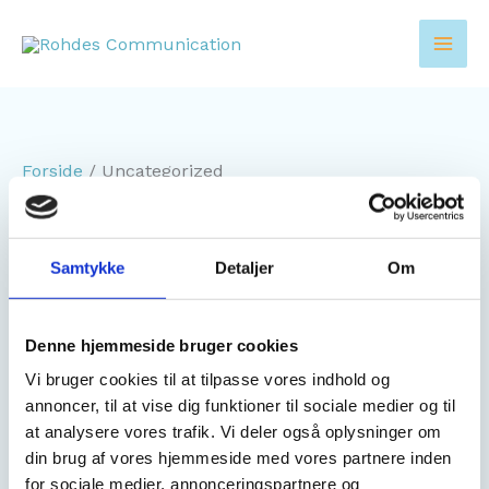
Gå
Mai
til
Men
indholdet
Forside
/ Uncategorized
Uncategorized
Viser 1 resultat
Samtykke
Detaljer
Om
Denne hjemmeside bruger cookies
Vi bruger cookies til at tilpasse vores indhold og
annoncer, til at vise dig funktioner til sociale medier og til
Uncategorized
at analysere vores trafik. Vi deler også oplysninger om
Contentplan
din brug af vores hjemmeside med vores partnere inden
Vurderet
0
ud af 5
for sociale medier, annonceringspartnere og