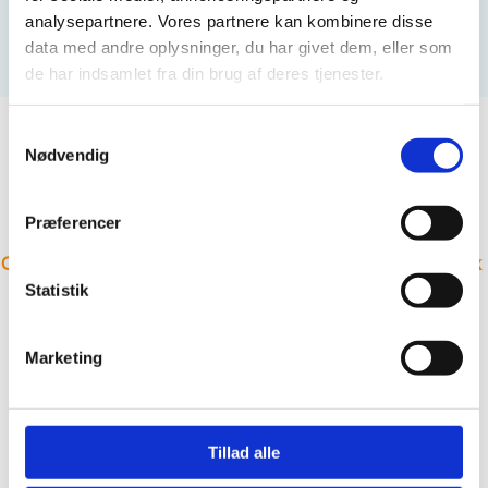
49,00
kr.
Tilføj til kurv
analysepartnere. Vores partnere kan kombinere disse
data med andre oplysninger, du har givet dem, eller som
de har indsamlet fra din brug af deres tjenester.
Samtykkevalg
Nødvendig
Adresse
Præferencer
Odensevej 725b
5300 Kerteminde
mail@rohdes.dk
cvr.nr. 43040391 Tlf 40367120
Statistik
Marketing
Tillad alle